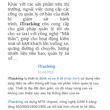
Khác với các sản phẩm trên thị
trường, ngoài việc cung cấp các
công cụ quản lý cơ bản của thiết
bị giám sát hành
trình,
iTracking
còn cung cấp
cho giải pháp quản lý tối ưu
cho xe taxi với công nghệ “Mắt
thần”, giúp cho hoạt động kiểm
soát số lượt khách lên xuống xe,
quãng đường di chuyển, lượng
nhiên liệu tiêu hao, quản lý tài
xế…
iTracking
21-04-2015
iTracking
là thiết bị
định vị xe ô tô
(
hộp đen
) sử dụng nền
tảng điện tử viễn thông kết hợp với phần mềm quản lý cao
cấp. Thiết bị lắp đặt đơn giản, có độ nhạy sóng cao và
không can thiệp sâu vào hệ thống điện của xe.
iTracking
sử dụng MTK chipset, công nghệ GSM 4 băng
tầng 850/900/1800/1900 và nổi bật hơn chính là hệ điều