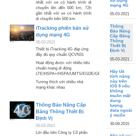
sử dụng
nhất với xe có hành trình di
mạng 4G
chuyển lên đến 500 km, 72h
gần nhất với xe có hành trình
05-03-2021
di chuyển trên 500 km.
Thông
iTracking phiên bản sử
Báo Nâng
dụng mạng 4G
Cấp Băng
Thông
05-03-2021
Thiết Bị
Thiết bị iTracking 4G đáp ứng
Định Vị
đầy đủ quy chuẩn QCVN31
05-03-2021
Hoạt động được với nhiều tiêu
chuẩn mạng di động
Hãy tắt
LTE/HSPA+/HSPA/UMTS/EGDE/GPRS/GSM
tính năng
này trên
Tương thích với nhiều nhà
iOS 9 nếu
mạng khác nhau
không
muốn mất
dung
Thông Báo Nâng Cấp
lượng
data ngoài
Băng Thông Thiết Bị
ý muốn
Định Vị
30-09-2015
05-03-2021
Lời đầu tiên Công ty Cổ phần