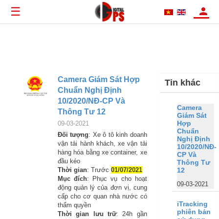
☰
Camera Giám Sát Hợp
Tin khác
Chuẩn Nghị Định
10/2020/NĐ-CP Và
Camera
Thông Tư 12
Giám Sát
Hợp
09-03-2021
Chuẩn
Đối tượng
: Xe ô tô kinh doanh
Nghị Định
vận tải hành khách, xe vận tải
10/2020/NĐ-
hàng hóa bằng xe container, xe
CP Và
đầu kéo
Thông Tư
Thời gian
: Trước
01/07/2021
12
Mục đích
: Phục vụ cho hoạt
09-03-2021
động quản lý của đơn vị, cung
cấp cho cơ quan nhà nước có
iTracking
thẩm quyền
phiên bản
Thời gian lưu trữ
: 24h gần