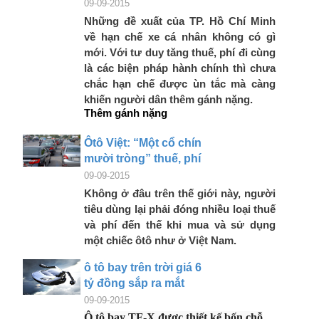
09-09-2015
Những đề xuất của TP. Hồ Chí Minh
về hạn chế xe cá nhân không có gì
mới. Với tư duy tăng thuế, phí đi cùng
là các biện pháp hành chính thì chưa
chắc hạn chế được ùn tắc mà càng
khiến người dân thêm gánh nặng.
Thêm gánh nặng
Ôtô Việt: “Một cổ chín
mười tròng” thuế, phí
09-09-2015
Không ở đâu trên thế giới này, người
tiêu dùng lại phải đóng nhiều loại thuế
và phí đến thế khi mua và sử dụng
một chiếc ôtô như ở Việt Nam.
ô tô bay trên trời giá 6
tỷ đồng sắp ra mắt
09-09-2015
Ô tô bay TF-X được thiết kế bốn chỗ