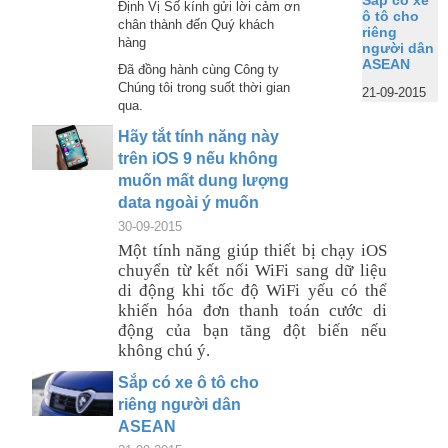
Sắp có xe
Định Vị Số kính gửi lời cảm ơn
ô tô cho
chân thành đến Quý khách
riêng
hàng
người dân
ASEAN
Đã đồng hành cùng Công ty
Chúng tôi trong suốt thời gian
21-09-2015
qua.
Hãy tắt tính năng này
trên iOS 9 nếu không
muốn mất dung lượng
data ngoài ý muốn
30-09-2015
Một tính năng giúp thiết bị chạy iOS
chuyển từ kết nối WiFi sang dữ liệu
di động khi tốc độ WiFi yếu có thể
khiến hóa đơn thanh toán cước di
động của bạn tăng đột biến nếu
không chú ý.
Sắp có xe ô tô cho
riêng người dân
ASEAN